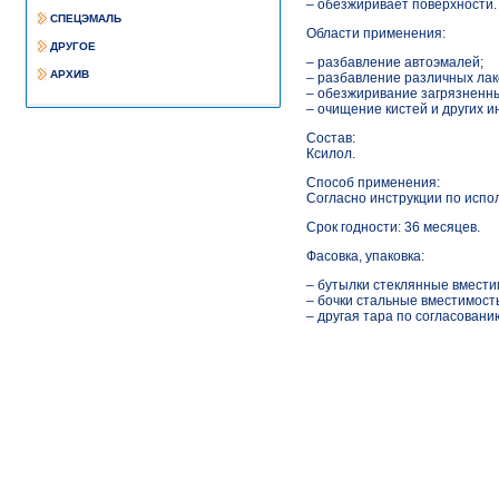
– обезжиривает поверхности.
СПЕЦЭМАЛЬ
Области применения:
ДРУГОЕ
– разбавление автоэмалей;
АРХИВ
– разбавление различных лак
– обезжиривание загрязненны
– очищение кистей и других 
Состав:
Ксилол.
Способ применения:
Согласно инструкции по испо
Срок годности: 36 месяцев.
Фасовка, упаковка:
– бутылки стеклянные вместим
– бочки стальные вместимость
– другая тара по согласовани