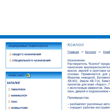
Ксилол
Главная
Каталог
Нов
ОБЩЕГО НАЗНАЧЕНИЯ
Назначение:
СПЕЦИАЛЬНОГО НАЗНАЧЕНИЯ
Растворитель "Ксилол" предн
нанесении краскораспылител
красок, эмалей и грунтовок н
основах. Применяется для 
Морилки неводной, Битумног
ХВ-601, Эмали ХВ-714, Химс
КАТАЛОГ
пропитки для кожи «Карат», 
с молотковым эффектом, Эма
ТИККУРИЛА
окон, дверей и подоконников 
ФИННКОЛОР
Преимущества:
ТЕКС
– разбавляет различные авто
– очищает рабочие инструме
НОВБЫТХИМ