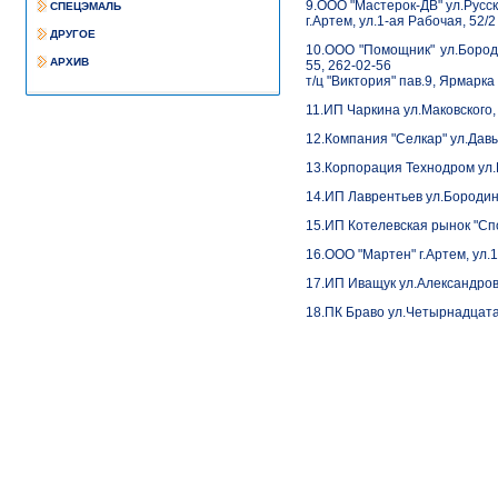
9.ООО "Мастерок-ДВ" ул.Русск
СПЕЦЭМАЛЬ
г.Артем, ул.1-ая Рабочая, 52/
ДРУГОЕ
10.ООО "Помощник" ул.Бородин
АРХИВ
55, 262-02-56
т/ц "Виктория" пав.9, Ярмарка
11.ИП Чаркина ул.Маковского,
12.Компания "Селкар" ул.Дав
13.Корпорация Технодром ул.
14.ИП Лаврентьев ул.Бородинс
15.ИП Котелевская рынок "Сп
16.ООО "Мартен" г.Артем, ул.
17.ИП Иващук ул.Александрови
18.ПК Браво ул.Четырнадцата